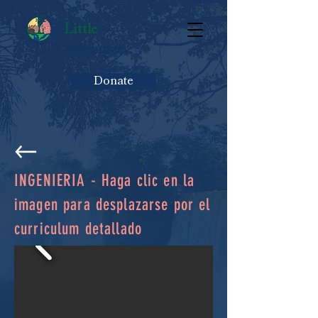
Little
Passengers
Donate
INGENIERIA - Haga clic en la
imagen para desplazarse por el
curriculum detallado