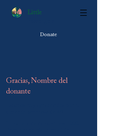
Little
Passengers
Donate
Gracias, Nombre del
donante
Estamos muy agradecidos por tu
donación generosa de $0.
Tu número de donación es: 1000.
Pronto recibirás un email de